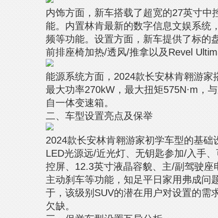
内饰方面，新车搭载了超宽的27英寸中
能。内置林肯最新的数字信息文娱系统，相
频等功能。设置方面，新车提供了标的
前排座椅加热/透风/推拿以及Revel Ulti
能源系统方面，2024款长安林肯翱游家
最大功率270kW，最大扭矩575N·m
自一体变速箱。
二、车型设置亮点及保举
2024款长安林肯翱游家初学车型的基
LED光源远/近光灯、无钥匙参加/入手
控屏、12.3英寸液晶容貌、主/副驾驶
主动刹车等功能，知足平日家用弗成问
于，该级别SUV的潜在用户对设置的需
欠缺。