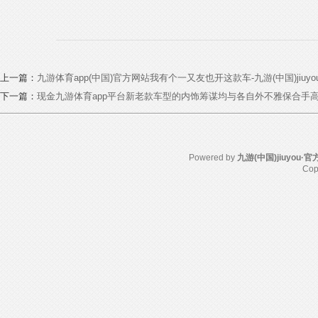
上一篇：
九游体育app(中国)官方网站我有个一又友也开这款车-九游(中国)jiuy
下一篇：
现金九游体育app平台新老款车型的内饰筹谋均与各自外不雅保合手高度协调
Powered by
九游(中国)jiuyou
Cop