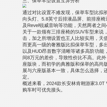
三、保举车型设置互异分析
通过对比设置不难发现，保举车型比拟
向头灯、5.8英寸后排液晶屏、前排座椅
及Revel锐威音响等功能，天然两者之
关于一款领有三排座椅的SUV车型来说
击，加之所增设置也王人比较实用，天
而更高一级的奢雅版比拟保举车型，多
以及HUD昂首数字清晰等诸多高阶功能
间8万元的差价，导致性价比不高。此
座版块，而初学的典雅版和保举的高尚
展与六座版基本一致，具体怎么选择，
定。
概述来看，2024款长安林肯翱游家3.0
购车时可优先接头。