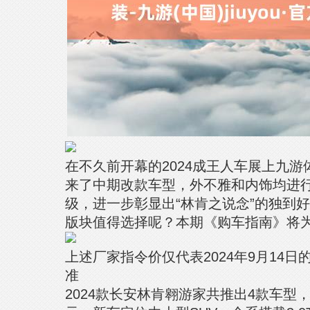
在不久前开幕的2024成王人车展上九游
来了中期改款车型，外不雅和内饰均进
级，进一步彰显出“林肯之说念”的独到
版块值得选择呢？本期《购车指南》将
上述厂家指令价仅代表2024年9月14
准
2024款长安林肯翱游家共推出4款车型，售价