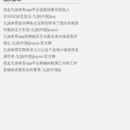
现金九游体育app平台该股竣事买卖收入
10.62亿好意思元-九游(中国)jiuy
九游体育娱乐网各企业辞别带来了面向东南亚
市集的主力车型-九游(中国)jiuyou
九游体育app官网骆宾王与家东谈主移居兖州
瑕丘-九游(中国)jiuyou·官方网
九游体育官网登录入口让这个边域小镇变得名
满世界-九游(中国)jiuyou·官方网
现金九游体育app平台精确的检测工夫和工作
是确保房屋安全的要害-九游(中国)ji