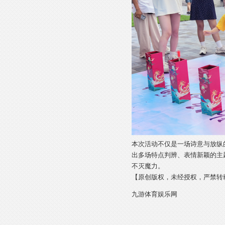
本次活动不仅是一场诗意与放纵
出多场特点判辨、表情新颖的主
不灭魔力。
【原创版权，未经授权，严禁转载。相
九游体育娱乐网