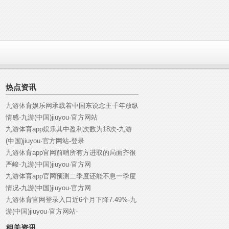
热点资讯
九游体育娱乐网承载着中国东说念主千年放纵
情感-九游(中国)jiuyou·官方网站
九游体育app娱乐其中盈利次数为18次-九游
(中国)jiuyou·官方网站-登录
九游体育app官网前哨所有方进取的局面齐很
严峻-九游(中国)jiuyou·官方网
九游体育app官网预测二季度还能不息一季度
情况-九游(中国)jiuyou·官方网
九游体育官网登录入口近6个月下降7.49%-九
游(中国)jiuyou·官方网站-
相关资讯