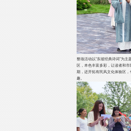
整场活动以“东坡经典诗词”为
区，本色丰富多彩，让读者和市
期，还开拓有民风文化体验区，
趣。