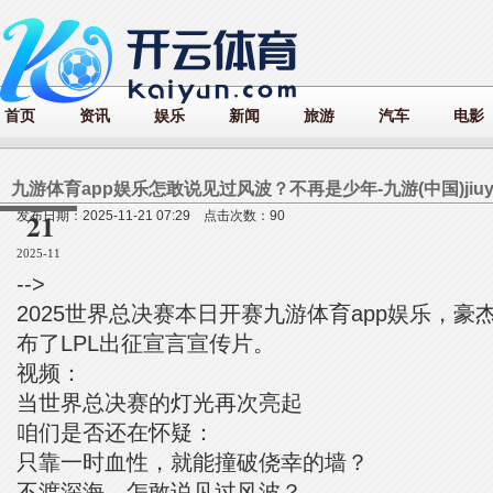
首页
资讯
娱乐
新闻
旅游
汽车
电影
九游体育app娱乐怎敢说见过风波？不再是少年-九游(中国)jiuy
21
发布日期：2025-11-21 07:29 点击次数：90
2025-11
-->
2025世界总决赛本日开赛九游体育app娱乐，
布了LPL出征宣言宣传片。
视频：
当世界总决赛的灯光再次亮起
咱们是否还在怀疑：
只靠一时血性，就能撞破侥幸的墙？
不渡深海，怎敢说见过风波？