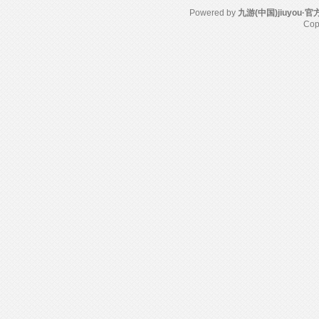
Powered by
九游(中国)jiuyou
Cop