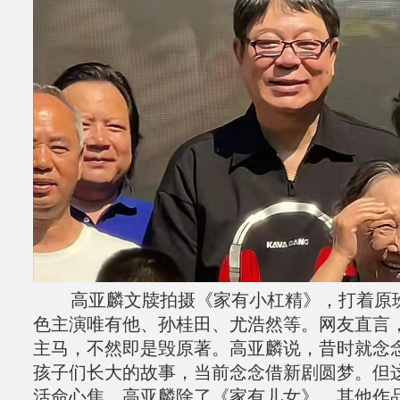
高亚麟文牍拍摄《家有小杠精》，打着原班
色主演唯有他、孙桂田、尤浩然等。网友直言
主马，不然即是毁原著。高亚麟说，昔时就念念拍
孩子们长大的故事，当前念念借新剧圆梦。但
活命心焦。高亚麟除了《家有儿女》，其他作