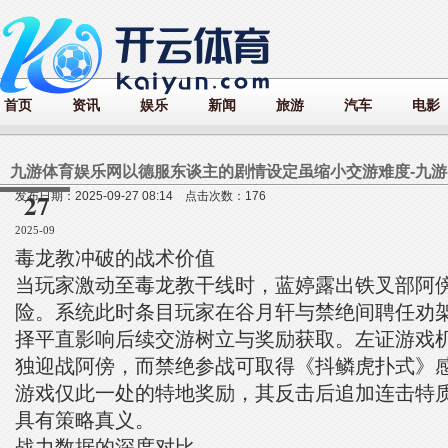
首页
资讯
娱乐
新闻
旅游
汽车
电影
27
发布日期：2025-09-27 08:14 点击次数：176
2025-09
毒龙教冲破的战术价值
当玩家激动至毒龙教干线时，蓝婷露出铁叉部阿
险。系统此时条目玩家在谷月轩与禁绝间聘任劝
择平直影响后续交游树立与奖励获取。左证游戏
独迎战阿傍，而禁绝参战可取得《抖鳞虎扑式》
游戏仅此一处的特地奖励，其反击后追加连击特
具有策略真义。
战力数据的深度对比