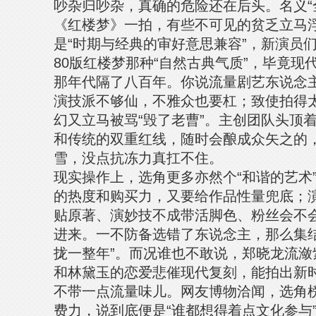
吵杂归吵杂，真确的危险还在后头。名义“
《红楼梦》一拍，有些不可见的贫乏立马
是“时期与经典的审好意思兼容”，新演员
80版红楼梦那种“自然古典气质”，毕竟
那年代隔了八百年。你说流量剧艺东说念
演技派不够仙，不雅众也要杠；致使拍得
幻又立马被骂“毁了老曹”。主创团队头顶
和传统的双重红线，随时会酿成众矢之的
雪，没点抗冻力真扛不住。
现实操作上，选角更多亦然个“和谐的艺术
的热度和购买力，又要给作品性量兜底；
贴原著、演妙技不成带活脚色、粉丝会不
进来。一不防备选错了东说念主，那么集结
拢一整年”。而况谁也不敢说，郑晓龙流潋
和林黛玉的恋爱悲催现代复刻，能拍出新时
不带一点流量味儿。网友博物洽闻，选角
费力，说到底便是“谁都想得着点文化参与