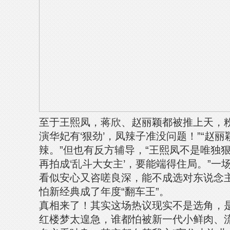
至于王熙凤，蒋欣、赵丽颖都被推上天，粉
演华妃有‘狠劲’，凤辣子准没问题！”“赵
辣。”但也有反方辅导，“王熙凤不是唯独
再拍成‘乱斗大女主’，要能端得住局。”一
看似安心又咨嗟良深，能不成选对东说念
怕新经典成了年度“翻车王”。
真相来了！其实这场热议现实不是选角，是
红楼梦太遑急，谁都怕被新一代小鲜肉、