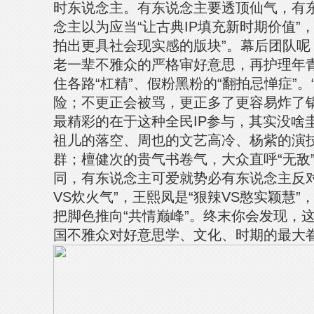
时东说念主。有东说念主要透顶仙气，有
念主以为应当“让古典IP填充新时期价值”
拍出更具社会现实感的版块”。幕后团队呢
老一辈不雅众的严格审好意思，再护理年
住各路“杠精”、假粉黑粉的“翻拍忌惮症”
险；不更正会被骂，更正多了更容易炸了锅
最精彩的在于这种全民IP参与，其实没啥
祖儿的落空、周也的文艺高冷、杨紫的演
群；檀健次的贵气书卷气，大众直呼“无敌
同，有东说念主可爱就势必有东说念主反对
VS炊火气”，王熙凤是“狠辣VS憨实颖慧
把脚色推向“共情巅峰”。终末你会发现，
国不雅众对好意思学、文化、时期的最大