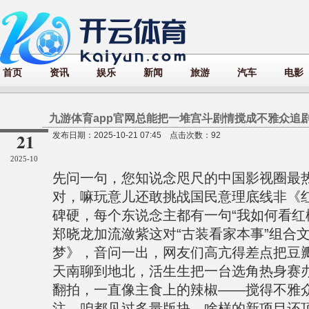
首页
资讯
娱乐
新闻
旅游
汽车
电影
21
发布日期：2025-10-21 07:45 点击次数：92
2025-10
先问一句，您知说念咫尺的中国影视圈最热
对，嘛玩意儿还敢挑战国民意理底线非《
碑硬，每个东说念主都有一句“我如何看红楼
郑晓龙加流潋紫这对“古装看家本事”组合
梦》，音问一出，网友们高亢得差点把豆
天南聊到地北，活生生把一台选角热身赛
翻拍，一直像主食上的辣椒——搅得不雅
注。咱都见过多量版块，啥样的新项目还