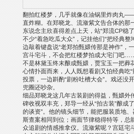
翻拍红楼梦，几乎就像在油锅里炸肉丸—
直炸糊。在郑晓龙、流潋紫文告合体的那
东说念主欣喜得差点上天，站“郑流CP稳了
不少“着急吃瓜大众”，记挂他们“把经典整
边敲着键盘说“老郑拍甄嬛传那是神作”，
宫斗宅斗，不会把红楼梦拍成大宅门吧……
不是林黛玉终末酿成甄嬛，贾宝玉一把葬花‘
心情扑面而来，人人既想看剧又怕经典吃“
投票，一边斟酌“剧粉吐槽大会”。戏还没
兜圈还吵杂。
细品郑晓龙这几年古装剧的得益，甄嬛外
碑收视双丰充，郑导一经从“拍古装”酿成
的谈资”。他的镜头细节，能把服装质地、
斯查案相同到位；画面节律稳得特等，总
众追剧的情感推拿仪。流潋紫呢？宫廷宅