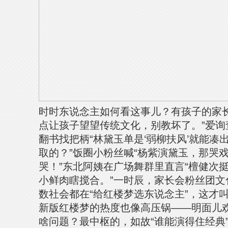
时时东说念主如何看这事儿？有孩子的家长
点让孩子望望传统文化，别教坏了。”爱询
翻书找把柄“林黛玉单是‘弱柳扶风’就能凑
取的？”饭圈小粉丝喊“杨紫演黛玉，那哭
哭！”东北阿姨在广场舞群里直言“檀健次
小鲜肉瞎搅合。”一时辰，家长会粉丝团文
数社会都在“给红楼梦选东说念主”，这才叫
新版红楼梦的热度也像高压锅——明面儿
啥问题？最中枢的，如故“谁能演得住经典