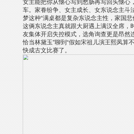
女主能把你从惬心写到愁肠再写回头惬心
车。家眷纷争、女主成长、女东说念主斗
梦这种“满桌都是复杂东说念主性，家国悲
这俩东说念主真就跟大厨遇上满汉全席，
友集体开启失控模式，选角询查更是昂然连
恰当林黛玉”聊到“假如宋祖儿演王熙凤算
快成古文比赛了。