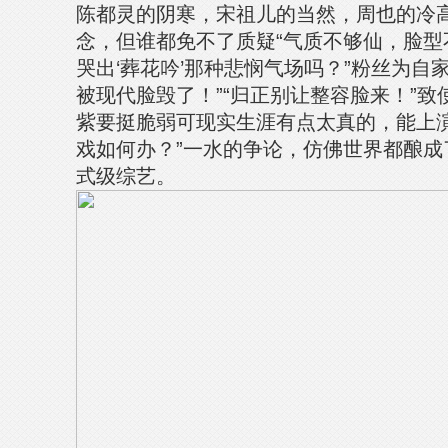
陈都灵的阴寒，宋祖儿的当然，周也的冷
念，但谁都免不了质疑“气质不够仙，脸型
哭出‘葬花吟’那种悲悯气场吗？”粉丝为自
被现代脸毁了！”“归正别让整容脸来！”致
紫要挺脆弱可现实生涯有点太真的，能上演
戏如何办？”一水的争论，仿佛世界都酿成
式级综艺。