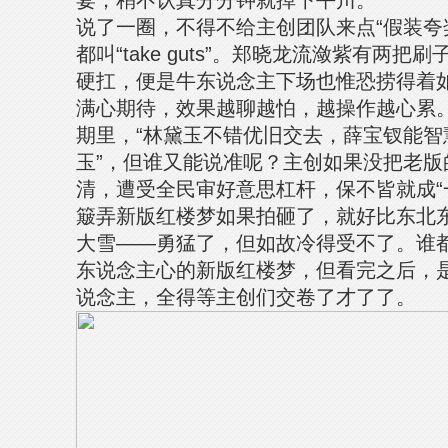
宴，稍不认真分分钟就掉下平川。
说了一圈，不得不给主创团队来点“假装夸
都叫“take guts”。郑晓龙流潋紫有两
硬扛，便是牛东说念主下场也惟恐捞得着
满心期待，效果越聊越怕，越操作越心累
期里，“林黛玉不错优旧交去，薛宝钗能智
玉”，但谁又能说准呢？主创如果没把老版
清，遭受全民审好意思杠杆，保不皆就成“
簸弄新版红楼梦如果拍砸了，就好比东北
大雪——勇猛了，但如故冷得受不了。谁
东说念主心的新版红楼梦，但看完之后，
说念主，全得等主创们交卷了才了了。