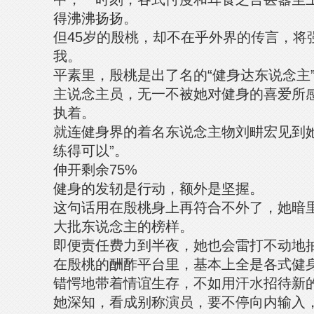
得沸沸扬扬。
但45岁的殷桃，却不在乎外界的传言，将
我。
平素里，殷桃是出了名的“健身达东说念主
主说念主员，无一不被她对健身的喜爱所
执着。
就连健身界的着名东说念主物刘畊宏见到她
练得可以”。
伸开剩余75%
健身的发轫是行动，额外是坚握。
这句话用在殷桃身上再符合不外了，她暗
大批东说念主的榜样。
即便责任费力到半夜，她也会雷打不动地
在殷桃的酬酢平台里，基本上全是各式健身
错愕地带着情谊生存，不如用汗水招待新的
她深知，看成别称演员，要不停向内输入