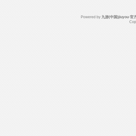
Powered by
九游(中国)jiuyou
Cop