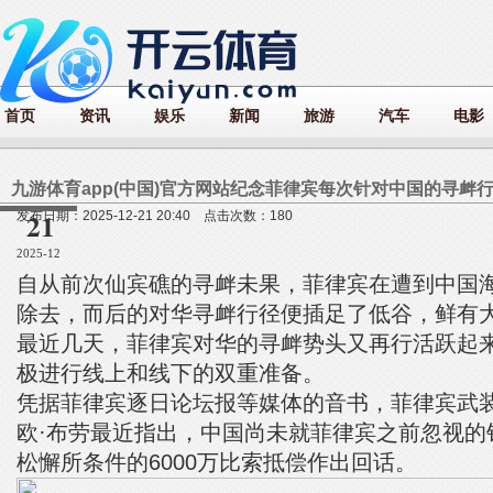
首页
资讯
娱乐
新闻
旅游
汽车
电影
21
发布日期：2025-12-21 20:40 点击次数：180
2025-12
自从前次仙宾礁的寻衅未果，菲律宾在遭到中国
除去，而后的对华寻衅行径便插足了低谷，鲜有
最近几天，菲律宾对华的寻衅势头又再行活跃起
极进行线上和线下的双重准备。
凭据菲律宾逐日论坛报等媒体的音书，菲律宾武
欧·布劳最近指出，中国尚未就菲律宾之前忽视的
松懈所条件的6000万比索抵偿作出回话。