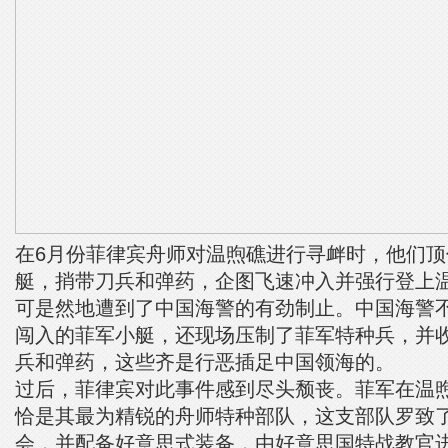
在6月份菲律宾舟师对温煦礁进行寻衅时，他们
艇，捎带刀兵和弹药，企图飞速冲入并强行登上
可是然地遭到了中国海警的有劲制止。中国海警
闯入的菲军小艇，还现场压制了菲军特种兵，并
兵和弹药，这些齐是行恶插足中国领海的。
过后，菲律宾对此事件感到尽头颓丧。菲军在温
恰是其最为精锐的舟师特种部队，这支部队罗致
会，并配备好意思式装备，由好意思国特战教官