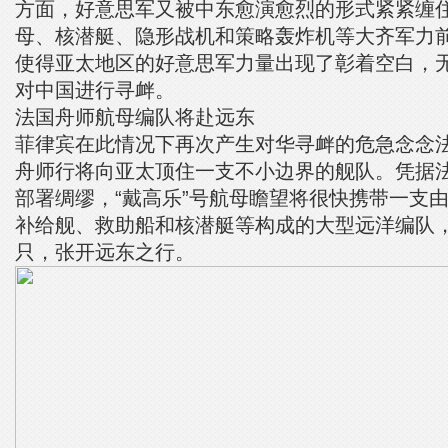
方面，好意思军又被中东愈演愈烈的形式紧紧缠
母、核潜艇、隐形战机和策略轰炸机等大齐军力
使得亚太地区的好意思军力量出现了彰着空白，
对中国进行寻衅。
法国舟师航母编队将赴远东
菲律宾在此情况下再次产生对华寻衅的危急念念
舟师行将向亚太顶住一支不小边界的舰队。凭据
部署绸缪，“戴高乐”号航母瞻望将很快携带一支
补给舰、救助船和核潜艇等构成的大型远洋编队
只，张开远东之行。