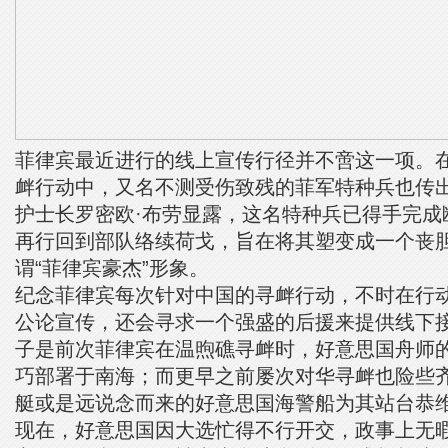
菲律宾最近进行的线上宣传行径并不啻这一项。
衅行动中，又名不测受伤致残的菲军特种兵也传
护士长罗密欧·布劳显露，这名特种兵已得手完成
再行回到部队络续荷戈，旨在将其塑变成一个丧
谓“菲律宾豪杰”形象。
纪念菲律宾每次针对中国的寻衅行动，不时在行
公论宣传，还会寻求一个强盛的后援来提供线下
子是前次菲律宾在温煦礁寻衅时，好意思国舟师的
巧部署于南海；而更早之前屡次对华寻衅也险些
艇或是远说念而来的好意思国海警船为其站台恭
现在，好意思国因大选忙得不行开交，政事上无