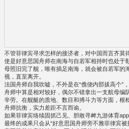
不管菲律宾寻求怎样的接济者，对中国而言齐莫
使是好意思国舟师在南海与自若军相持时也处于
母照旧完了舰，唯有插足南海，就会被自若军的
视，直至离开。
法国舟师自我吹嘘，不外是在“僬侥内部拔高个”
舟师中算是相对较好，偶尔不错拿出一支航母编
辛劳。在舰艇的质地、数目和搏斗力等方面，根
舟师抗衡，实力差距不言而谕。
如果菲律宾络续固抓己见、胆敢寻衅九游体育app
最终的成果只会从“好意思国舟师旁不雅菲律宾被挫