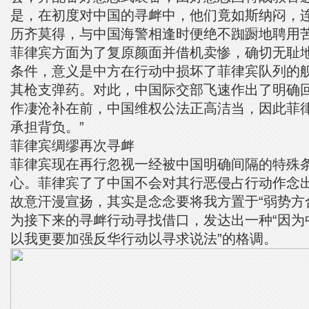
是，在初度对中国的寻衅中，他们竟如斯纳闷，
历齐莫得，与中国海警相逢时便绝不踟蹰地聘用
菲律宾方面为了复原颜面并借机卖惨，确切无耻
条件，意义是中方在行动中损坏了菲律宾队列的
其枪支弹药。对此，中国际交部飞速作出了明确回
作凄沧补在前，中国维权公法正高洁当，因此菲
承担背负。”
菲律宾绸缪再次寻衅
菲律宾现在再行忽视一经被中国明确间隔的特殊
心。菲律宾了了中国不会对其行恶侵占行动作念出
故意汗漫宣扬，其实是念念要将我方置于“弱势方
为接下来的寻衅行动寻找借口，发达出一种“因为
以我更要加强反华行动以寻求说法”的格调。