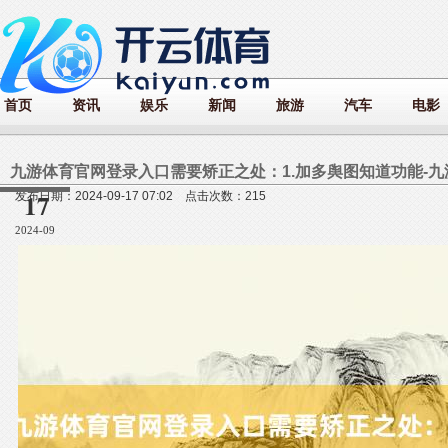
首页
资讯
娱乐
新闻
旅游
汽车
电影
17
发布日期：2024-09-17 07:02 点击次数：215
2024-09