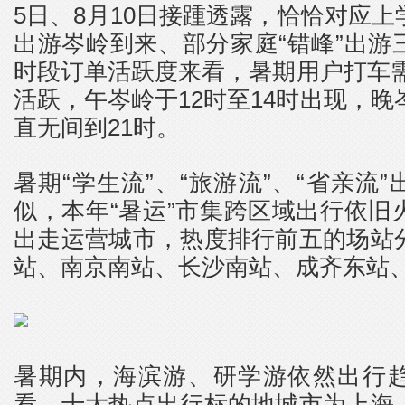
5日、8月10日接踵透露，恰恰对应
出游岑岭到来、部分家庭“错峰”出游
时段订单活跃度来看，暑期用户打车需
活跃，午岑岭于12时至14时出现，晚
直无间到21时。
暑期“学生流”、“旅游流”、“省亲流
似，本年“暑运”市集跨区域出行依旧
出走运营城市，热度排行前五的场站
站、南京南站、长沙南站、成齐东站
暑期内，海滨游、研学游依然出行
看，十大热点出行标的地城市为上海