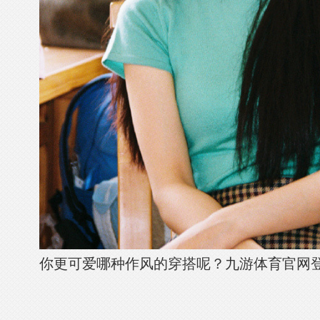
你更可爱哪种作风的穿搭呢？九游体育官网