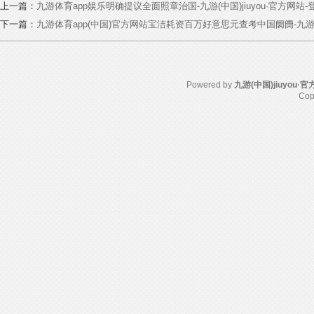
上一篇：
九游体育app娱乐明确提议全面照章治国-九游(中国)jiuyou·官方网站
下一篇：
九游体育app(中国)官方网站宝洁耗资百万好意思元查考中国阛阓-九游(中国
Powered by
九游(中国)jiuyou
Cop